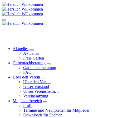
Zum
Inhalt
springen
Kleingärtnerverein Leubnitzer Höhe
Kleingärtnerverein Leubnitzer Höhe
Kleingärtnerverein Leubnitzer Höhe
Aktuelles
Aktuelles
Freie Gärten
Gartenfachberatung
Gartenfachberatung
FAQ
Über den Verein
Über den Verein
Unser Vorstand
Unser Vereinsheim…
Vereinssatzung
Mitgliederbereich
Profil
Termine und Neuigkeiten für Mitglieder
Downloads für Pächter