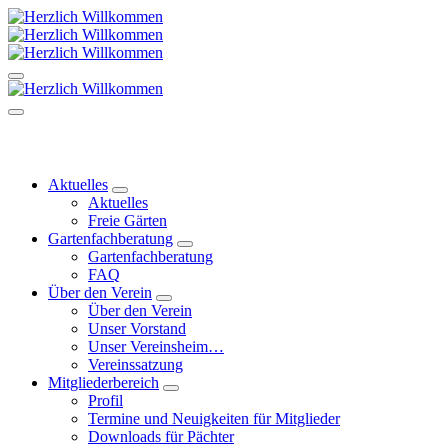
Zum
Inhalt
springen
Kleingärtnerverein Leubnitzer Höhe
Kleingärtnerverein Leubnitzer Höhe
Kleingärtnerverein Leubnitzer Höhe
Aktuelles
Aktuelles
Freie Gärten
Gartenfachberatung
Gartenfachberatung
FAQ
Über den Verein
Über den Verein
Unser Vorstand
Unser Vereinsheim…
Vereinssatzung
Mitgliederbereich
Profil
Termine und Neuigkeiten für Mitglieder
Downloads für Pächter