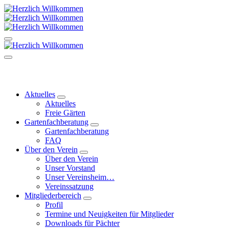
Zum
Inhalt
springen
Kleingärtnerverein Leubnitzer Höhe
Kleingärtnerverein Leubnitzer Höhe
Kleingärtnerverein Leubnitzer Höhe
Aktuelles
Aktuelles
Freie Gärten
Gartenfachberatung
Gartenfachberatung
FAQ
Über den Verein
Über den Verein
Unser Vorstand
Unser Vereinsheim…
Vereinssatzung
Mitgliederbereich
Profil
Termine und Neuigkeiten für Mitglieder
Downloads für Pächter